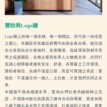
贊助商Logo牆
Logo牆上的每一個名稱、每一個標誌，皆代表一份珍貴
之愛心。本園區所有建設經費均由基金會自籌。能完成
全台首座結合社會福利、友善職場、低碳環保與都市美
學之庇護園區，全賴企業與各界人士慷慨支持，共同打
造讓心智障礙者擁有安全、舒適、具尊嚴之工作環境。
贊助者相信，永續不僅是口號，而是可實踐之承諾；更
相信「不遺漏任何一個人」之社會，才是我們共同之未
來。
本牆面不僅為感謝名單，更為台灣社會共融精神之見
證，不僅讓40餘位庇護員工擁有自信與尊嚴，更使灰暗
之橋下轉化為光明之庇護場域。社會福利之推進，需要