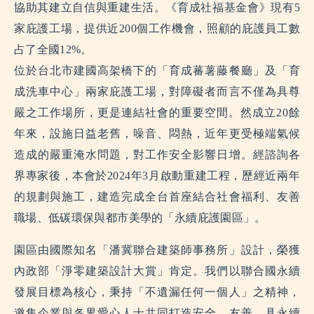
協助其建立自信與重建生活。《育成社福基金會》現有5
家庇護工場，提供近200個工作機會，照顧的庇護員工數
占了全國12%。
位於台北市建國高架橋下的「育成蕃薯藤餐廳」及「育
成洗車中心」兩家庇護工場，對障礙者而言不僅為具尊
嚴之工作場所，更是連結社會的重要空間。然成立20餘
年來，設施日益老舊，噪音、悶熱，近年更受極端氣候
造成的嚴重淹水問題，對工作安全影響日增。經諮詢各
界專家後，本會於2024年3月啟動重建工程，歷經近兩年
的規劃與施工，建造完成全台首座結合社會福利、友善
職場、低碳環保與都市美學的「永續庇護園區」。
園區由國際知名「潘冀聯合建築師事務所」設計，榮獲
內政部「淨零建築設計大賞」肯定。我們以聯合國永續
發展目標為核心，秉持「不遺漏任何一個人」之精神，
邀集企業與各界愛心人士共同打造安全、友善、具永續