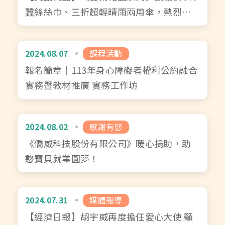
蠶絲絲巾、三折超輕晴雨兩用傘，熱烈販
售中...
2024.08.07
課程活動
報名簡章｜113年身心障礙者權利公約融合
實務暨教材推廣 實務工作坊
2024.08.02
感謝有您
《僑威科技股份有限公司》暖心捐助，助
憨寶貝就業圓夢！
2024.07.31
媒體報導
【經濟日報】胡宇威再度擔任愛心大使 籲