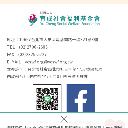
地址：10657台北市大安區建國南路一段321號3樓
TEL：
(02)2706-2686
FAX：(02)2325-5727
E-MAIL：
ycswf.org@ycswf.org.tw
立案許可：台北市社會局北市社三字第4757號函核准
內政部台九0內中社字九0二0九四五號函核准
×
Copyright © 財團法人育成社會福利基金會 All Rights
我
要
捐
我們將使用cookie等資訊來優化您的體驗，繼續瀏覽即表示您同
款