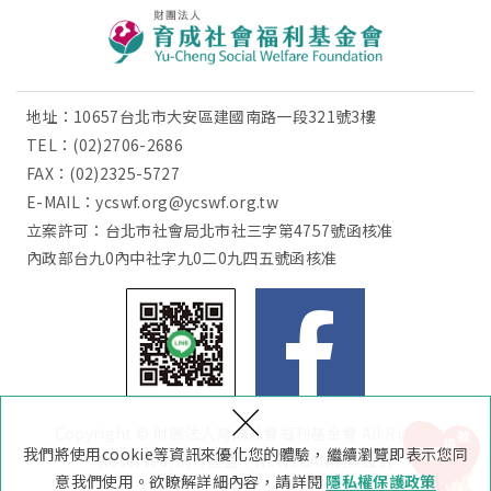
地址：10657台北市大安區建國南路一段321號3樓
TEL：
(02)2706-2686
FAX：(02)2325-5727
E-MAIL：
ycswf.org@ycswf.org.tw
立案許可：台北市社會局北市社三字第4757號函核准
內政部台九0內中社字九0二0九四五號函核准
×
Copyright © 財團法人育成社會福利基金會 All Rights
款
我們將使用cookie等資訊來優化您的體驗，繼續瀏覽即表示您同
我
要
捐
Reserved.
網頁建置：
NEWSCAN網頁設計
意我們使用。欲瞭解詳細內容，請詳閱
隱私權保護政策