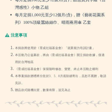
灣感性》小物 乙組
每月定捐1,000元至少12個月(含)，贈《藝術花園系
列》100%頂級蠶絲絲巾、晴雨兩用傘 乙套
注意事項
本捐款將使用於《育成社福基金會》「就業能力培訓計畫」
本活動乃公益募款，將由《育成社福基金會》開立捐款收據，僅適
用於台灣地區
《育成社福基金會》保留隨時修改、變更、終止本活動之權利
本專案捐款贈禮將分批於3、5、8月底陸續寄出，且恕不累贈，敬請
見諒。
贈品款式隨機出貨，數量有限，送完為止