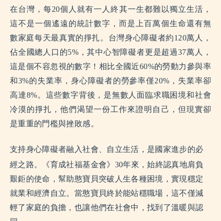
在台灣，每20個人就有一人終其一生都難以獨立生活，
這不是一個遙遠的統計數字，而是上百萬個生命還有無
數家庭每天最真實的掙扎。台灣身心障礙者約120萬人，
佔全國總人口的5%，其中心智障礙者更是超過37萬人，
這是個不容忽視的數字！相比全國近60%的勞動力參與率
和3%的失業率，身心障礙者的勞參率僅20%，失業率卻
高達8%。這些數字背後，是無數人面臨求職困境和社會
冷漠的掙扎，他們渴望一份工作來證明自己，但現實卻
是重重的門檻與挫敗感。
支持身心障礙者融入社會、自立生活，是國家進步的必
經之路。《育成社福基金會》30年來，始終認真地肩負
艱鉅的使命，幫助憨寶貝突破人生各種困境，實現穩定
就業和經濟自立。當憨寶貝終於能站穩職場，這不僅減
輕了家庭的負擔，也讓他們在社會中，找到了溫暖與認