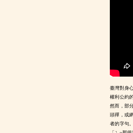
臺灣對身
權利公約
然而，部
頭禪，或
者的字句
「ㄟ~那