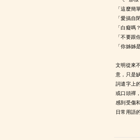
「這麼簡
「愛搞自
「白癡嗎
「不要跟
「你姊姊
文明從來
意，只是
詞遣字上
或口頭禪
感到受傷
日常用語