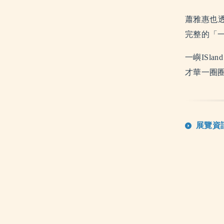
蕭雅惠也
完整的「
一嶼ISland
才華一圈
展覽資