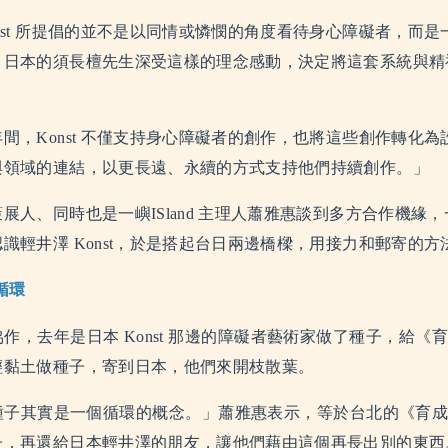
nst 所提倡的並不是以同情或憐憫的角度看待身心障礙者，而
。日本的須長檀先生深受這樣的理念感動，決定將這套系統與精
。
間，Konst 不僅支持身心障礙者的創作，也將這些創作轉化
與領域的連結，以更長遠、永續的方式支持他們持續創作。」
策展人、同時也是
一嶼ISland
主理人蕭雅惠談到多方合作機緣，一邊
識輕井澤 Konst，於是搭起台日兩邊橋樑，用接力和郵寄的
循環
作，去年是日本 Konst 那邊的障礙者藝術家做了種子，給
《
輕黏土做種子，寄到日本，他們來開枝散葉。
種子其實是一個循環的概念。」蕭雅惠表示，等於台北的
《育
子，再還給日本輕井澤的朋友，讓他們藉由這個再長出別的東西