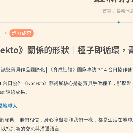
首頁
最新消
1
培力成果
nekto》關係的形狀｜種子即循環，
，讓憨寶貝作品國際化│
《育成社福》
團隊專訪 3/14 台日協
/14 台日協作《Konekto》藝術展核心是憨寶貝手做種子，那
nst 連線成果。
是地球人
t 起源於瑞典。他們相信，身心障礙者和我們一樣，都是生活在
可以找到新的交流與溝通語言。