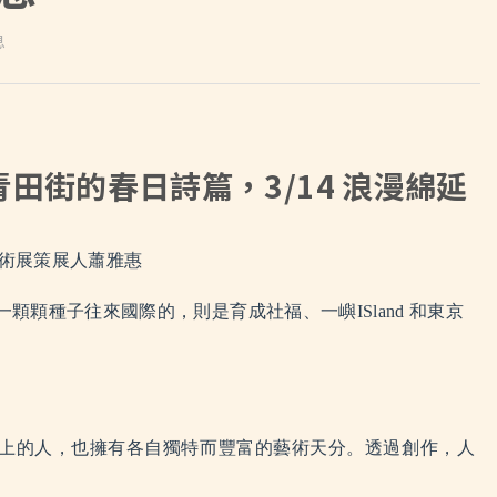
息
青田街的春日詩篇，3/14 浪漫綿延
作藝術展策展人蕭雅惠
麼帶一顆顆種子往來國際的，則是
育成社福
、
一嶼ISland
和東京
地球上的人，也擁有各自獨特而豐富的藝術天分。透過創作，人