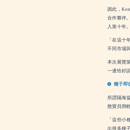
因此，Ko
合作夥伴
入第十年
「在這十年
不同市場
本次展覽
一邊恰好認
種子即
所謂隔海協
憨寶貝用
「這些小
出很多種