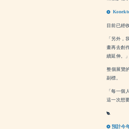
Kone
目前已經
「另外，
畫再去創
續延伸。
整個展覽
副標。
「每一個
這一次想
預計今