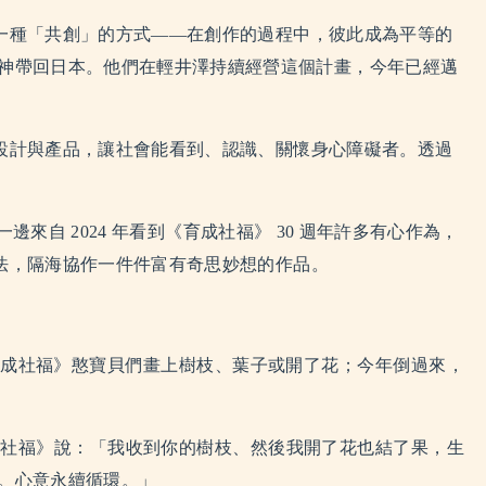
是一種「共創」的方式——在創作的過程中，彼此成為平等的
神帶回日本。他們在輕井澤持續經營這個計畫，今年已經邁
為設計與產品，讓社會能看到、認識、關懷身心障礙者。透過
來自 2024 年看到
《育成社福》
30 週年許多有心作為，
方法，隔海協作一件件富有奇思妙想的作品。
育成社福》
憨寶貝們畫上樹枝、葉子或開了花；今年倒過來，
成社福》
說：「我收到你的樹枝、然後我開了花也結了果，生
。心意永續循環。」