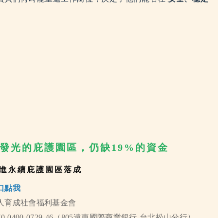
發光的庇護園區，仍缺19%的資金
進永續庇護園區落成
口點我
法人育成社會福利基金會
70-0400-0729-46（805遠東國際商業銀行-台北松山分行）