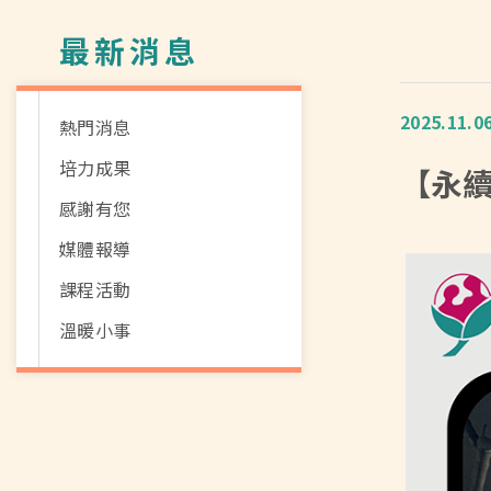
最新消息
2025.11.0
熱門消息
培力成果
【永
感謝有您
媒體報導
課程活動
溫暖小事