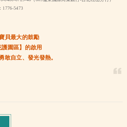
776-5473
寶貝最大的鼓勵
庇護園區】的啟用
勇敢自立、發光發熱。