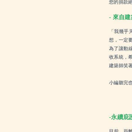
您的捐款
- 來自
「我幾乎
想，一定
為了讓動
收系統，
建築師笑
小編聽完
-永續
目前，距