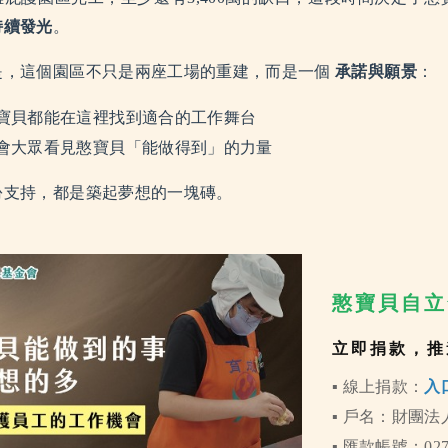
持續發光
。
是，這個園區不只是兩座工場的重建，而是一個
承諾與願景
：
寶貝都能在這裡找到適合的工作舞台
會大眾看見憨寶貝「能做得到」的力量
份支持，都是築起夢想的一塊磚。
憨寶貝自立
立即捐款，推
▪️ 線上捐款：
入
▪️ 戶名：財團
▪️ 匯款帳號：02