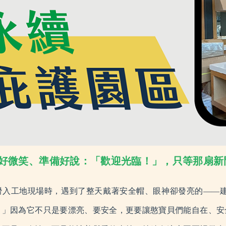
們練好微笑、準備好說：「歡迎光臨！」，只等那扇
潛入工地現場時，遇到了整天戴著安全帽、眼神卻發亮的——建
！」因為它不只是要漂亮、要安全，更要讓憨寶貝們能自在、安