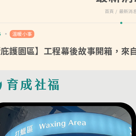
首頁
最新消
6
溫暖小事
續庇護園區】工程幕後故事開箱，來