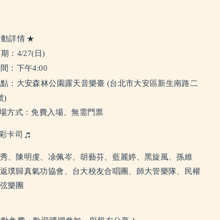
動詳情
期：4/27(日)
間：下午4:00
點：大安森林公園露天音樂臺 (台北市大安區新生南路二
號)
場方式：免費入場、無需門票
彩卡司
秀、陳明虔、凃佩岑、胡藝芬、藍麗婷、黑旋風、孫維
返璞歸真氣功協會、台大校友合唱團、師大管樂隊、民權
弦樂團