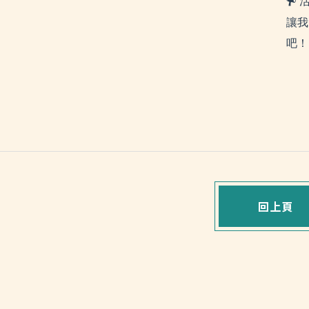
活
讓我
吧！
回上頁