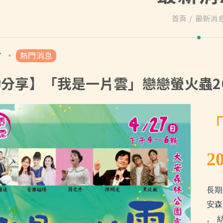
首頁
最新消
7
熱門消息
分享】「我是一片雲」戀戀螢火蟲2
2
長期
安森
。 