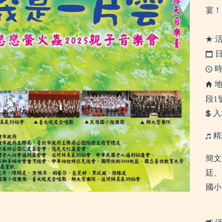
宴！
活
日
時
地
段1
入
精
簡文
廷、
國小