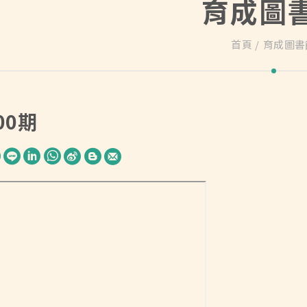
育成圖
首頁
育成圖書
5
00期
W
S
h
i
a
n
t
a
s
W
A
e
p
i