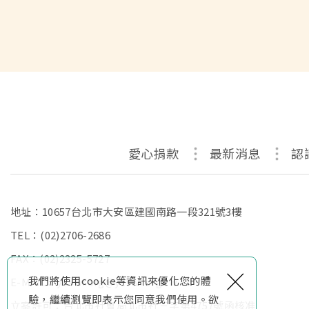
愛心捐款
最新消息
認
地址：10657台北市大安區建國南路一段321號3樓
TEL：
(02)2706-2686
FAX：(02)2325-5727
×
我們將使用cookie等資訊來優化您的體
E-MAIL：
ycswf.org@ycswf.org.tw
驗，繼續瀏覽即表示您同意我們使用。欲
立案許可：台北市社會局北市社三字第4757號函核准